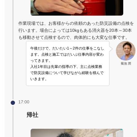
作業現場では、お客様からの依頼のあった防災設備の点検を
行います。場合によっては10kgもある消火器を20本～30本
も移動させて点検するので、肉体的にも大変な仕事です。
午後だけで、だいたい1～2件の仕事をこなし
ます。点検と施工ではだいぶ仕事内容が変わ
ってきます。
菊池 潤
入社1年目は先輩の指導の下、主に点検業務
で防災設備について学びながら経験を積んで
いきます。
17:00
帰社